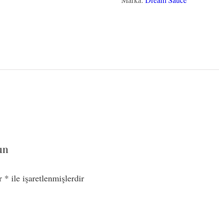
un
ar
*
ile işaretlenmişlerdir