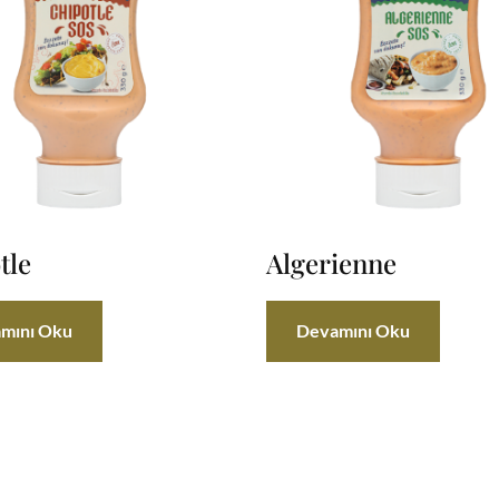
tle
Algerienne
mını Oku
Devamını Oku