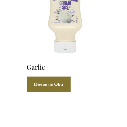
Garlic
Devamını Oku