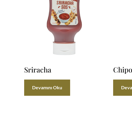
Sriracha
Chipo
Devamını Oku
Deva