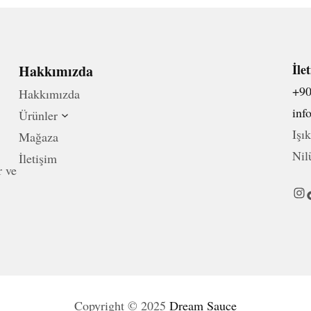
İle
Hakkımızda
+90
Hakkımızda
inf
Ürünler
Işı
Mağaza
Nil
İletişim
r ve
Instagram
TikT
Copyright © 2025
Dream Sauce