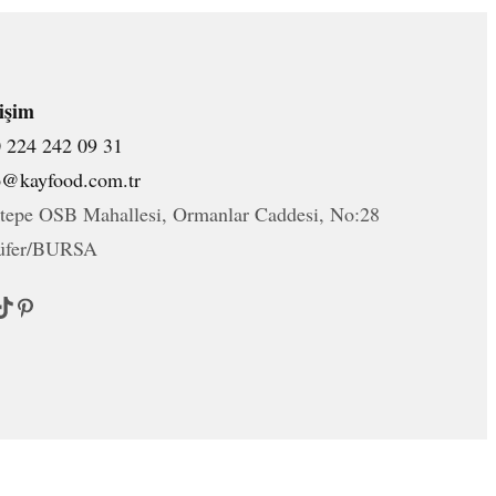
tişim
 224 242 09 31
o@kayfood.com.tr
ktepe OSB Mahallesi, Ormanlar Caddesi, No:28
üfer/BURSA
ok
Pinterest