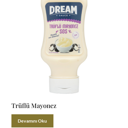
Trüflü Mayonez
Devamını Oku