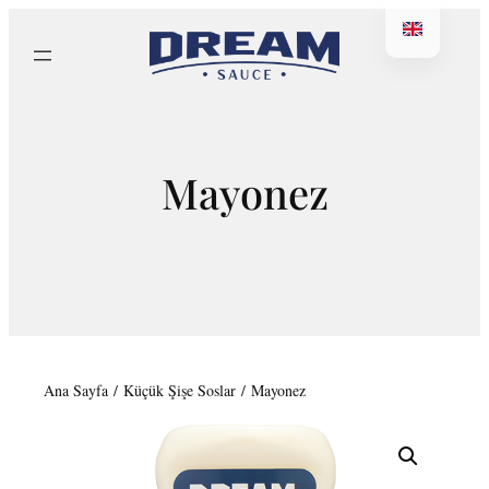
İçeriğe
geç
Sea
Mayonez
Ana Sayfa
/
Küçük Şişe Soslar
/ Mayonez